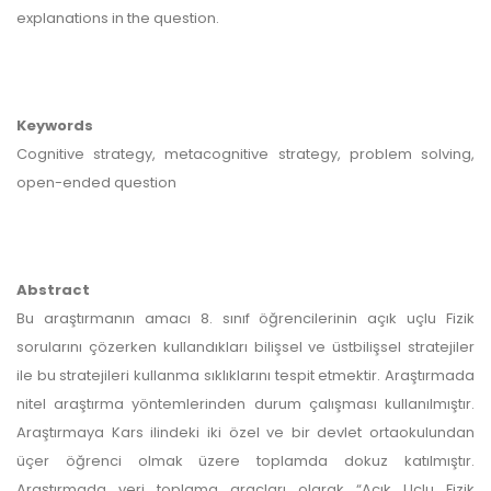
explanations in the question.
Keywords
Cognitive strategy, metacognitive strategy, problem solving,
open-ended question
Abstract
Bu araştırmanın amacı 8. sınıf öğrencilerinin açık uçlu Fizik
sorularını çözerken kullandıkları bilişsel ve üstbilişsel stratejiler
ile bu stratejileri kullanma sıklıklarını tespit etmektir. Araştırmada
nitel araştırma yöntemlerinden durum çalışması kullanılmıştır.
Araştırmaya Kars ilindeki iki özel ve bir devlet ortaokulundan
üçer öğrenci olmak üzere toplamda dokuz katılmıştır.
Araştırmada veri toplama araçları olarak “Açık Uçlu Fizik