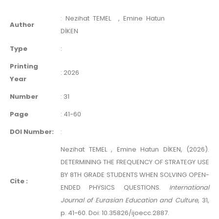
:
Nezihat TEMEL
, Emine Hatun
Author
DİKEN
Type
:
Printing
:
2026
Year
Number
:
31
Page
:
41-60
DOI Number:
:
Nezihat TEMEL , Emine Hatun DİKEN, (2026).
DETERMINING THE FREQUENCY OF STRATEGY USE
BY 8TH GRADE STUDENTS WHEN SOLVING OPEN-
Cite :
ENDED PHYSICS QUESTIONS.
International
Journal of Eurasian Education and Culture
, 31,
p. 41-60. Doi: 10.35826/ijoecc.2887.