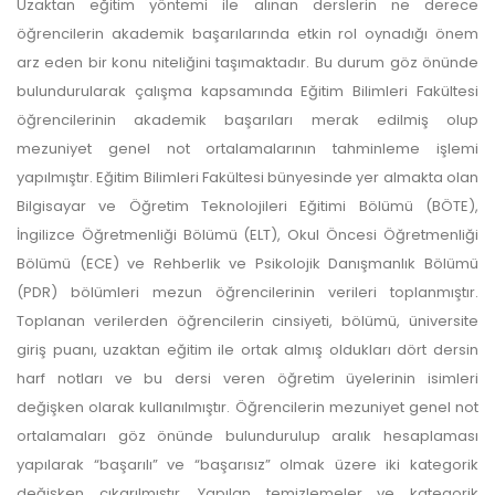
Uzaktan eğitim yöntemi ile alınan derslerin ne derece
öğrencilerin akademik başarılarında etkin rol oynadığı önem
arz eden bir konu niteliğini taşımaktadır. Bu durum göz önünde
bulundurularak çalışma kapsamında Eğitim Bilimleri Fakültesi
öğrencilerinin akademik başarıları merak edilmiş olup
mezuniyet genel not ortalamalarının tahminleme işlemi
yapılmıştır. Eğitim Bilimleri Fakültesi bünyesinde yer almakta olan
Bilgisayar ve Öğretim Teknolojileri Eğitimi Bölümü (BÖTE),
İngilizce Öğretmenliği Bölümü (ELT), Okul Öncesi Öğretmenliği
Bölümü (ECE) ve Rehberlik ve Psikolojik Danışmanlık Bölümü
(PDR) bölümleri mezun öğrencilerinin verileri toplanmıştır.
Toplanan verilerden öğrencilerin cinsiyeti, bölümü, üniversite
giriş puanı, uzaktan eğitim ile ortak almış oldukları dört dersin
harf notları ve bu dersi veren öğretim üyelerinin isimleri
değişken olarak kullanılmıştır. Öğrencilerin mezuniyet genel not
ortalamaları göz önünde bulundurulup aralık hesaplaması
yapılarak “başarılı” ve “başarısız” olmak üzere iki kategorik
değişken çıkarılmıştır. Yapılan temizlemeler ve kategorik