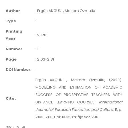
Author
:
Ergün AKGÜN
, Meltem Özmutlu
Type
:
Printing
:
2020
Year
Number
:
11
Page
:
2103-2131
DOI Number:
:
Ergün AKGÜN , Meltem Özmutlu, (2020).
MODELLING AND ESTIMATION OF ACADEMIC
SUCCESS OF PROSPECTIVE TEACHERS WITH
Cite :
DISTANCE LEARNING COURSES.
International
Journal of Eurasian Education and Culture
, 11, p.
2103-2131. Doi: 10.35826/ijoecc.290.
3195
2159