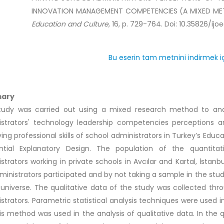
INNOVATION MANAGEMENT COMPETENCIES (A MIXED M
Education and Culture
, 16, p. 729-764. Doi: 10.35826/ijo
Bu eserin tam metnini indirmek iç
ary
study was carried out using a mixed research method to anal
istrators' technology leadership competencies perceptions
ing professional skills of school administrators in Turkey’s Educ
ntial Explanatory Design. The population of the quantita
strators working in private schools in Avcılar and Kartal, İstan
ministrators participated and by not taking a sample in the study
 universe. The qualitative data of the study was collected thr
strators. Parametric statistical analysis techniques were used i
is method was used in the analysis of qualitative data. In the q