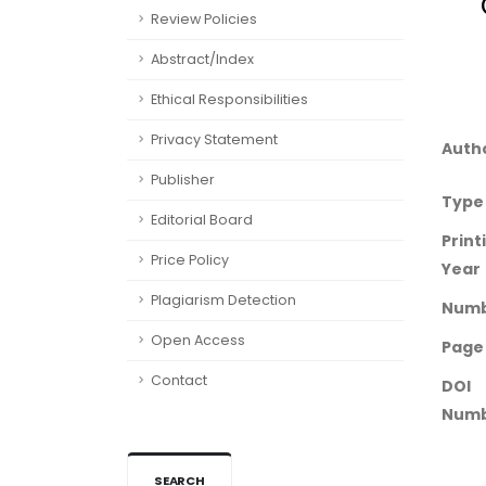
Review Policies
Abstract/Index
Ethical Responsibilities
Privacy Statement
Auth
Publisher
Type
Editorial Board
Print
Price Policy
Year
Plagiarism Detection
Num
Open Access
Page
Contact
DOI
Numb
SEARCH