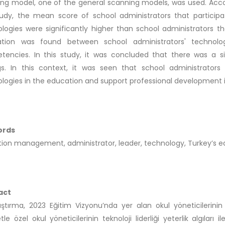
ng model, one of the general scanning models, was used. Accord
udy, the mean score of school administrators that participat
logies were significantly higher than school administrators th
lation was found between school administrators' techno
encies. In this study, it was concluded that there was a si
ngs. In this context, it was seen that school administrator
logies in the education and support professional development i
ords
ion management, administrator, leader, technology, Turkey’s ed
act
ştırma, 2023 Eğitim Vizyonu’nda yer alan okul yöneticilerinin 
le özel okul yöneticilerinin teknoloji liderliği yeterlik algıları il