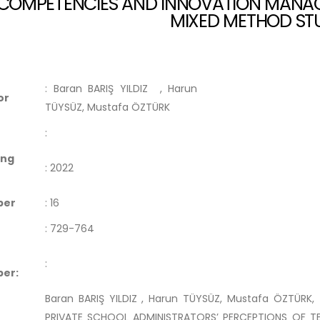
COMPETENCIES AND INNOVATION MANA
MIXED METHOD ST
:
Baran BARIŞ YILDIZ
, Harun
or
TÜYSÜZ, Mustafa ÖZTÜRK
:
ing
:
2022
ber
:
16
:
729-764
:
er:
Baran BARIŞ YILDIZ , Harun TÜYSÜZ, Mustafa ÖZTÜRK,
PRIVATE SCHOOL ADMINISTRATORS’ PERCEPTIONS OF T