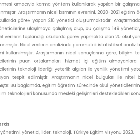
nmesi amacıyla karma yöntem kullanılarak yapılan bir çalışmadı
nmıştır. Araştırmanın nicel kısmının evrenini, 2020-2021 eğitim öğre
kullarda görev yapan 216 yönetici oluşturmaktadır. Araştırm
öneticilerine ulaşılmaya çalışılmış olup, bu çalışma 149 yöneticiyle
cel verilerin toplandığı okullarda görev yapmakta olan 20 okul yöne
lanmıştır. Nicel verilerin analizinde parametrik istatistiksel analiz tek
i kullanılmıştır. Araştırmanın nicel sonuçlarına göre, bilişim te
icilerinin puan ortalamaları, hizmet içi eğitim almayanlara
ilerinin teknoloji liderliği yeterlik algıları ile yenilik yönetimi 
syon tespit edilmiştir. Araştırmanın nicel bulguları ile nite
mıştır. Bu bağlamda, eğitim öğretim sürecinde okul yöneticilerinin 
tim teknolojileri konusunda mesleki gelişimleri destekledikleri son
ords
yönetimi, yönetici, lider, teknoloji, Türkiye Eğitim Vizyonu 2023.