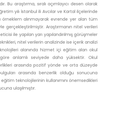
r. Bu araştırma, sıralı açımlayıcı desen olarak
tim yılı İstanbul ili Avcılar ve Kartal ilçelerinde
ada örneklem alınmayarak evrende yer alan tüm
 gerçekleştirilmiştir. Araştırmanın nitel verileri
ticisi ile yapılan yarı yapılandırılmış görüşmeler
nikleri, nitel verilerin analizinde ise içerik analizi
knolojileri alanında hizmet içi eğitim alan okul
 göre anlamlı seviyede daha yüksektir. Okul
yeterlikleri arasında pozitif yönde ve orta düzeyde
l bulguları arasında benzerlik olduğu sonucuna
eğitim teknolojilerinin kullanımını önemsedikleri
ucuna ulaşılmıştır.