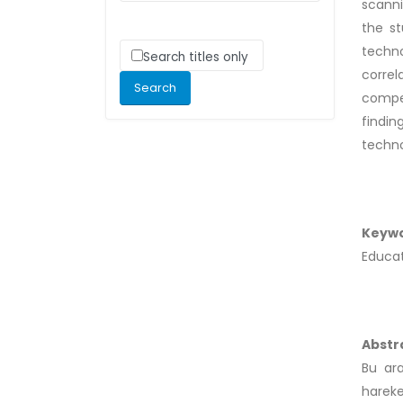
scanni
the st
techno
Search titles only
corre
compet
findi
techno
Keyw
Educat
Abstr
Bu ara
hareket