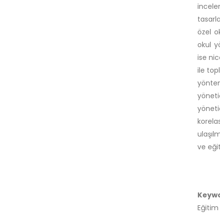
incele
tasarla
özel o
okul y
ise ni
ile top
yöntem
yönet
yönetic
korela
ulaşıl
ve eği
Keyw
Eğitim 