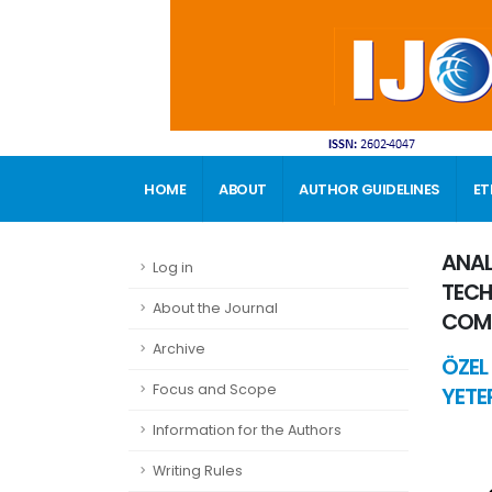
HOME
ABOUT
AUTHOR GUIDELINES
ET
CONTACT
ANAL
Log in
TECH
About the Journal
COMP
Archive
ÖZEL 
Focus and Scope
YETE
Information for the Authors
Writing Rules