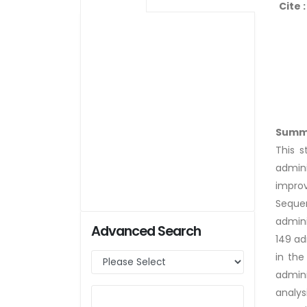
Cite :
Summ
This 
admin
improv
Seque
admini
Advanced Search
149 ad
in the
admini
analys