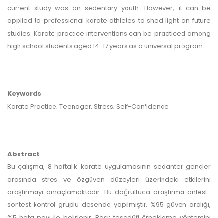
current study was on sedentary youth. However, it can be
applied to professional karate athletes to shed light on future
studies. Karate practice interventions can be practiced among
high school students aged 14-17 years as a universal program
Keywords
Karate Practice, Teenager, Stress, Self-Confidence
Abstract
Bu çalışma, 8 haftalık karate uygulamasının sedanter gençler
arasında stres ve özgüven düzeyleri üzerindeki etkilerini
araştırmayı amaçlamaktadır. Bu doğrultuda araştırma öntest-
sontest kontrol gruplu desende yapılmıştır. %95 güven aralığı,
%5 hata payı ile belirlenir. Basit tesadüfi örnekleme yöntemini