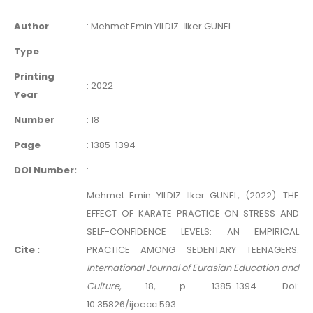
Author
:
Mehmet Emin YILDIZ
İlker GÜNEL
Type
:
Printing
:
2022
Year
Number
:
18
Page
:
1385-1394
DOI Number:
:
Mehmet Emin YILDIZ İlker GÜNEL, (2022). THE
EFFECT OF KARATE PRACTICE ON STRESS AND
SELF-CONFIDENCE LEVELS: AN EMPIRICAL
Cite :
PRACTICE AMONG SEDENTARY TEENAGERS.
International Journal of Eurasian Education and
Culture
, 18, p. 1385-1394. Doi:
10.35826/ijoecc.593.