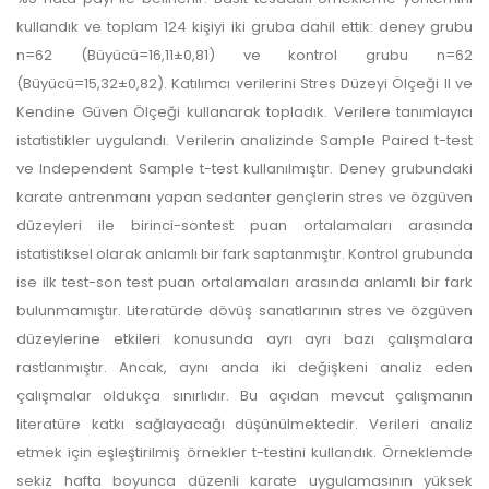
kullandık ve toplam 124 kişiyi iki gruba dahil ettik: deney grubu
n=62 (Büyücü=16,11±0,81) ve kontrol grubu n=62
(Büyücü=15,32±0,82). Katılımcı verilerini Stres Düzeyi Ölçeği II ve
Kendine Güven Ölçeği kullanarak topladık. Verilere tanımlayıcı
istatistikler uygulandı. Verilerin analizinde Sample Paired t-test
ve Independent Sample t-test kullanılmıştır. Deney grubundaki
karate antrenmanı yapan sedanter gençlerin stres ve özgüven
düzeyleri ile birinci-sontest puan ortalamaları arasında
istatistiksel olarak anlamlı bir fark saptanmıştır. Kontrol grubunda
ise ilk test-son test puan ortalamaları arasında anlamlı bir fark
bulunmamıştır. Literatürde dövüş sanatlarının stres ve özgüven
düzeylerine etkileri konusunda ayrı ayrı bazı çalışmalara
rastlanmıştır. Ancak, aynı anda iki değişkeni analiz eden
çalışmalar oldukça sınırlıdır. Bu açıdan mevcut çalışmanın
literatüre katkı sağlayacağı düşünülmektedir. Verileri analiz
etmek için eşleştirilmiş örnekler t-testini kullandık. Örneklemde
sekiz hafta boyunca düzenli karate uygulamasının yüksek