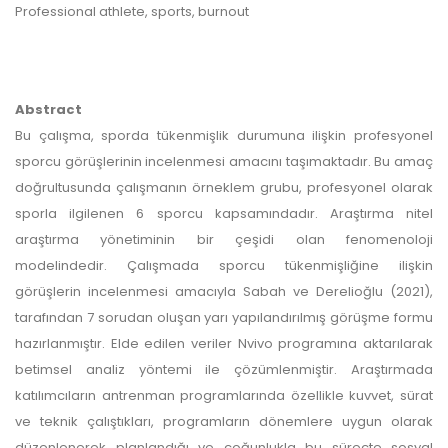
Professional athlete, sports, burnout
Abstract
Bu çalışma, sporda tükenmişlik durumuna ilişkin profesyonel
sporcu görüşlerinin incelenmesi amacını taşımaktadır. Bu amaç
doğrultusunda çalışmanın örneklem grubu, profesyonel olarak
sporla ilgilenen 6 sporcu kapsamındadır. Araştırma nitel
araştırma yönetiminin bir çeşidi olan fenomenoloji
modelindedir. Çalışmada sporcu tükenmişliğine ilişkin
görüşlerin incelenmesi amacıyla Sabah ve Derelioğlu (2021),
tarafından 7 sorudan oluşan yarı yapılandırılmış görüşme formu
hazırlanmıştır. Elde edilen veriler Nvivo programına aktarılarak
betimsel analiz yöntemi ile çözümlenmiştir. Araştırmada
katılımcıların antrenman programlarında özellikle kuvvet, sürat
ve teknik çalıştıkları, programların dönemlere uygun olarak
düzenlenerek planlandığı ve çoğunlukla bu süreçte sosyal