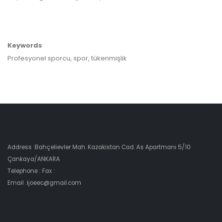
Keywords
Profesyonel sporcu, spor, tükenmişlik
Address :Bahçelievler Mah. Kazakistan Cad. As Apartmanı 5/10
Çankaya/ANKARA
Telephone : Fax :
Email :ijoeec@gmail.com