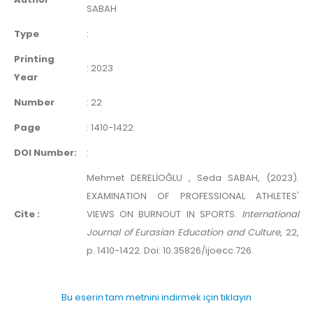
SABAH
Type
:
Printing
:
2023
Year
Number
:
22
Page
:
1410-1422
DOI Number:
:
Mehmet DERELİOĞLU , Seda SABAH, (2023).
EXAMINATION OF PROFESSIONAL ATHLETES'
Cite :
VIEWS ON BURNOUT IN SPORTS.
International
Journal of Eurasian Education and Culture
, 22,
p. 1410-1422. Doi: 10.35826/ijoecc.726.
Bu eserin tam metnini indirmek için tıklayın